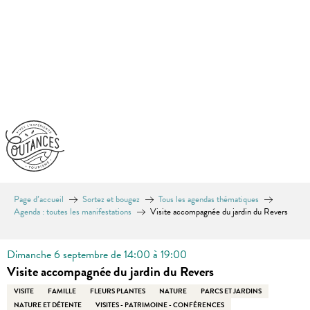
Aller
au
contenu
principal
Page d’accueil
Sortez et bougez
Tous les agendas thématiques
Agenda : toutes les manifestations
Visite accompagnée du jardin du Revers
Dimanche 6 septembre de 14:00 à 19:00
Visite accompagnée du jardin du Revers
VISITE
FAMILLE
FLEURS PLANTES
NATURE
PARCS ET JARDINS
NATURE ET DÉTENTE
VISITES - PATRIMOINE - CONFÉRENCES