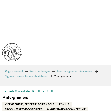
Aller
au
contenu
principal
Page d’accueil
Sortez et bougez
Tous les agendas thématiques
Agenda : toutes les manifestations
Vide-greniers
Samedi 8 août de 06:00 à 17:00
Vide-greniers
VIDE GRENIERS, BRADERIE, FOIRE À TOUT
FAMILLE
BROCANTES ET VIDE-GRENIERS
MANIFESTATION COMMERCIALE