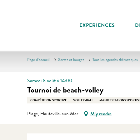
Aller
au
contenu
EXPERIENCES
D
principal
Page d’accueil
Sortez et bougez
Tous les agendas thématiques
Samedi 8 août à 14:00
Tournoi de beach-volley
COMPÉTITION SPORTIVE
VOLLEY-BALL
MANIFESTATIONS SPORTIV
Plage, Hauteville-sur-Mer
M'y rendre