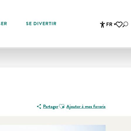
SER
SE DIVERTIR
FR
Rec
Accessibi
Voir les 
Ajouter aux favoris
Partager
Ajouter à mes favoris