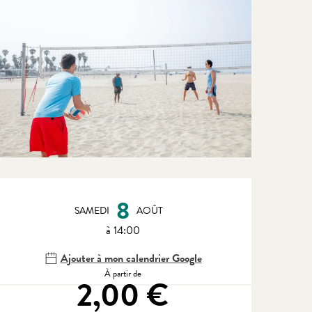
Ouverture et coordonnées
8
SAMEDI
AOÛT
à 14:00
Ajouter à mon calendrier Google
À partir de
2,00 €