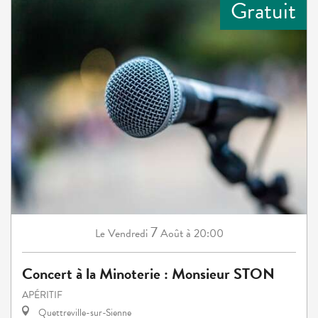
Gratuit
7
Vendredi
Août
à 20:00
Le
Concert à la Minoterie : Monsieur STON
APÉRITIF
Quettreville-sur-Sienne