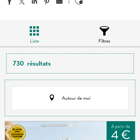
Ajouter aux favo
Liste
Filtres
730
résultats
Autour de moi
À partir de
4 €