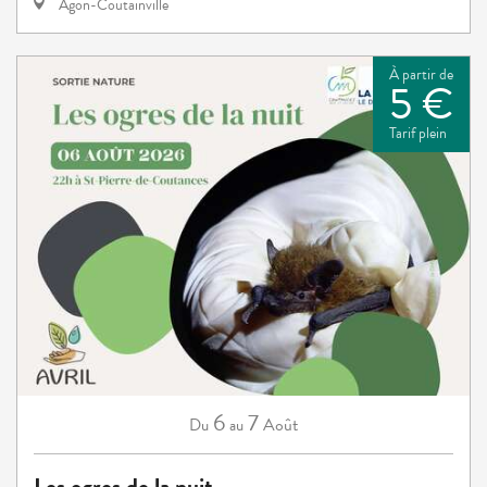
Agon-Coutainville
À partir de
5 €
Tarif plein
6
7
Août
Du
au
Les ogres de la nuit