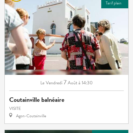
Tarif plein
7
Vendredi
Août
à 14:30
Le
Coutainville balnéaire
VISITE
Agon-Coutainville