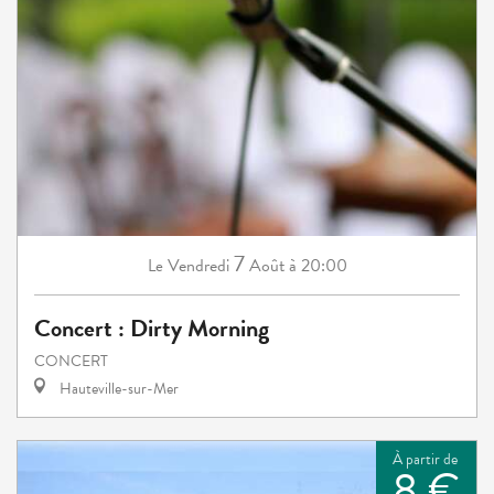
7
Vendredi
Août
à 20:00
Le
Concert : Dirty Morning
CONCERT
Hauteville-sur-Mer
À partir de
8 €