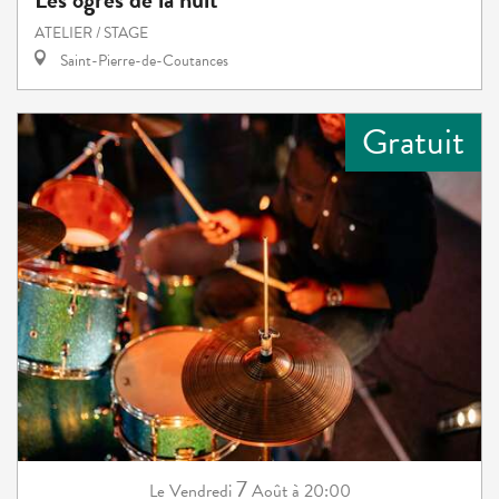
ATELIER / STAGE
Saint-Pierre-de-Coutances
Gratuit
7
Vendredi
Août
à 20:00
Le