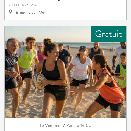
ATELIER / STAGE
Blainville-sur-Mer
Gratuit
7
Vendredi
Août
à 19:00
Le