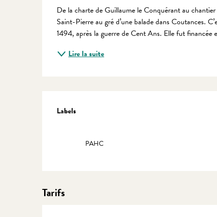
Description
De la charte de Guillaume le Conquérant au chantier de 
Saint-Pierre au gré d’une balade dans Coutances. C’e
1494, après la guerre de Cent Ans. Elle fut financée e
Lire la suite
Offres de prestations
Labels
Labels
PAHC
Tarifs