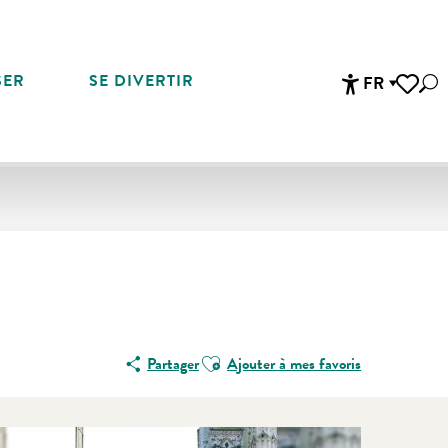
SER
SE DIVERTIR
FR
Rec
Accessibi
Voir les 
Ajouter aux favoris
Partager
Ajouter à mes favoris