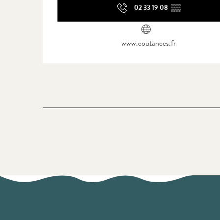
02 33 19 08
▒▒
www.coutances.fr