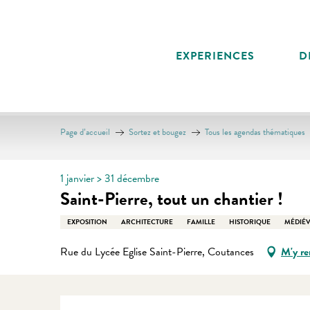
Aller
au
contenu
EXPERIENCES
D
principal
Page d’accueil
Sortez et bougez
Tous les agendas thématiques
1 janvier > 31 décembre
Saint-Pierre, tout un chantier !
EXPOSITION
ARCHITECTURE
FAMILLE
HISTORIQUE
MÉDIÉ
Rue du Lycée Eglise Saint-Pierre, Coutances
M'y re