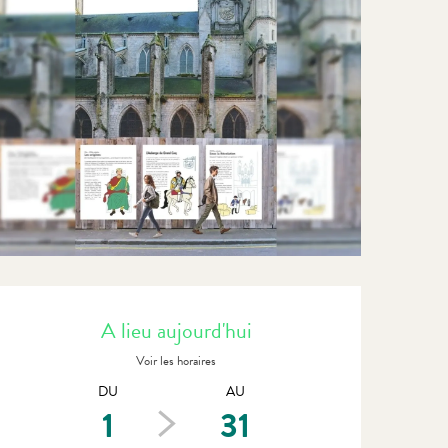
Ouverture et coordonnées
A lieu aujourd'hui
Voir les horaires
DU
AU
1
31