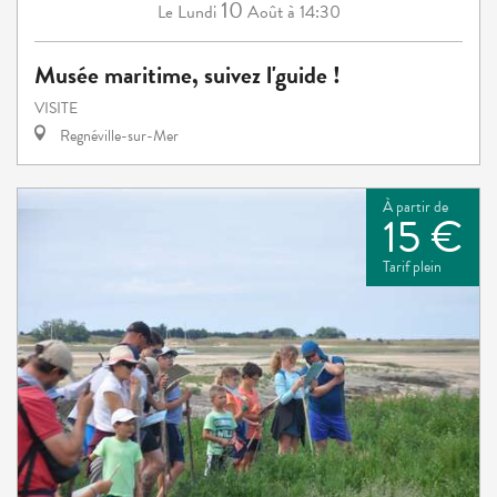
10
Lundi
Août
à 14:30
Le
Musée maritime, suivez l'guide !
VISITE
Regnéville-sur-Mer
À partir de
15 €
Tarif plein