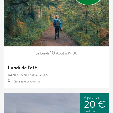
10
Lundi
Août
à 19:00
Le
Lundi de l'été
RANDONNÉES/BALADES
Gavray-sur-Sienne
À partir de
20 €
Tarif plein