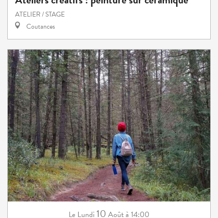
ATELIER / STAGE
Coutances
10
Lundi
Août
à 14:00
Le