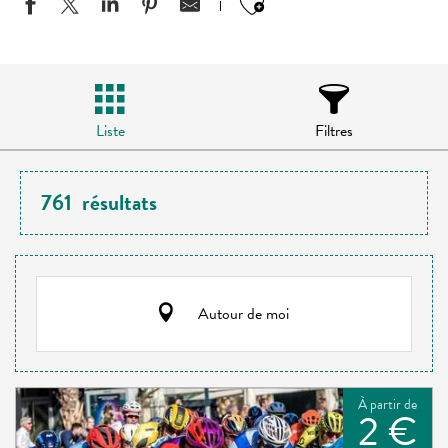
Ajouter aux favo
Liste
Filtres
761
résultats
Autour de moi
À partir de
2 €