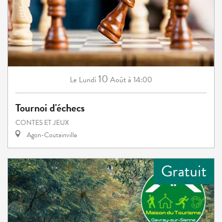
10
Lundi
Août
à 14:00
Le
Tournoi d'échecs
CONTES ET JEUX
Agon-Coutainville
Gratuit