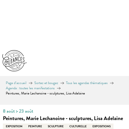
Aller
au
contenu
principal
Page d’accueil
Sortez et bougez
Tous les agendas thématiques
Agenda : toutes les manifestations
Peintures, Marie Lechanoine - sculptures, Lisa Adelaine
8 août > 23 août
Peintures, Marie Lechanoine - sculptures, Lisa Adelaine
EXPOSITION
PEINTURE
SCULPTURE
CULTURELLE
EXPOSITIONS