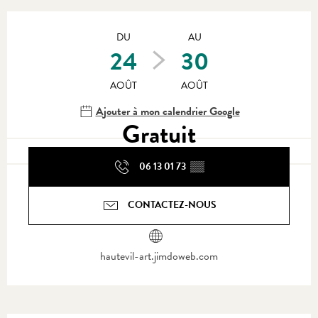
Ouverture et coordonnées
DU
AU
24
30
AOÛT
AOÛT
Ajouter à mon calendrier Google
Gratuit
06 13 01 73
▒▒
CONTACTEZ-NOUS
hautevil-art.jimdoweb.com