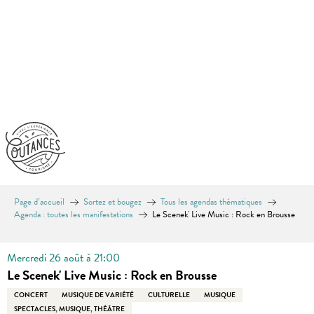
Aller
au
contenu
principal
Page d’accueil
Sortez et bougez
Tous les agendas thématiques
Agenda : toutes les manifestations
Le Scenek' Live Music : Rock en Brousse
Mercredi 26 août à 21:00
Le Scenek' Live Music : Rock en Brousse
CONCERT
MUSIQUE DE VARIÉTÉ
CULTURELLE
MUSIQUE
SPECTACLES, MUSIQUE, THÉÂTRE