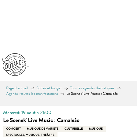
Aller
au
contenu
principal
Page d’accueil
Sortez et bougez
Tous les agendas thématiques
Agenda : toutes les manifestations
Le Scenek' Live Music : Camaleào
Mercredi 19 août à 21:00
Le Scenek' Live Music : Camaleào
CONCERT
MUSIQUE DE VARIÉTÉ
CULTURELLE
MUSIQUE
SPECTACLES, MUSIQUE, THÉÂTRE