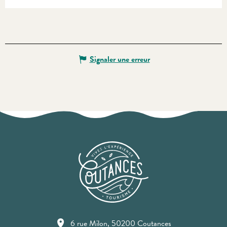
Signaler une erreur
6 rue Milon, 50200 Coutances