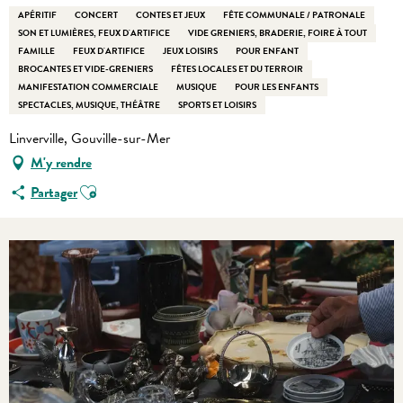
APÉRITIF
CONCERT
CONTES ET JEUX
FÊTE COMMUNALE / PATRONALE
SON ET LUMIÈRES, FEUX D'ARTIFICE
VIDE GRENIERS, BRADERIE, FOIRE À TOUT
FAMILLE
FEUX D'ARTIFICE
JEUX LOISIRS
POUR ENFANT
BROCANTES ET VIDE-GRENIERS
FÊTES LOCALES ET DU TERROIR
MANIFESTATION COMMERCIALE
MUSIQUE
POUR LES ENFANTS
SPECTACLES, MUSIQUE, THÉÂTRE
SPORTS ET LOISIRS
Linverville, Gouville-sur-Mer
M'y rendre
Ajouter aux favoris
Partager