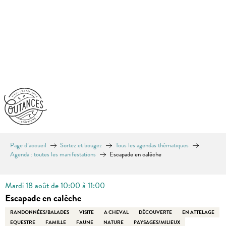
Aller
au
contenu
principal
Page d’accueil
Sortez et bougez
Tous les agendas thématiques
Agenda : toutes les manifestations
Escapade en calèche
Mardi 18 août de 10:00 à 11:00
Escapade en calèche
RANDONNÉES/BALADES
VISITE
A CHEVAL
DÉCOUVERTE
EN ATTELAGE
EQUESTRE
FAMILLE
FAUNE
NATURE
PAYSAGES/MILIEUX