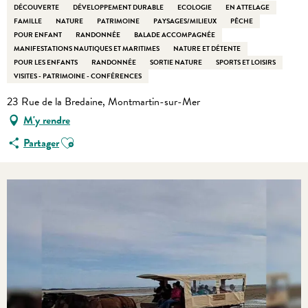
DÉCOUVERTE
DÉVELOPPEMENT DURABLE
ECOLOGIE
EN ATTELAGE
FAMILLE
NATURE
PATRIMOINE
PAYSAGES/MILIEUX
PÊCHE
POUR ENFANT
RANDONNÉE
BALADE ACCOMPAGNÉE
MANIFESTATIONS NAUTIQUES ET MARITIMES
NATURE ET DÉTENTE
POUR LES ENFANTS
RANDONNÉE
SORTIE NATURE
SPORTS ET LOISIRS
VISITES - PATRIMOINE - CONFÉRENCES
23 Rue de la Bredaine, Montmartin-sur-Mer
M'y rendre
Ajouter aux favoris
Partager