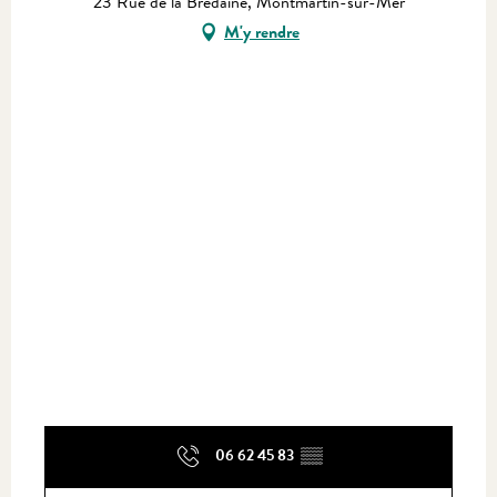
23 Rue de la Bredaine, Montmartin-sur-Mer
M'y rendre
06 62 45 83
▒▒