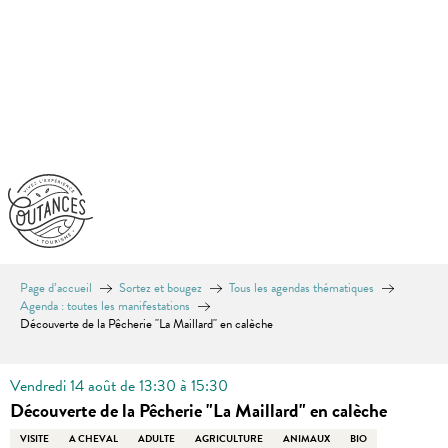
Aller
au
contenu
principal
Page d’accueil
Sortez et bougez
Tous les agendas thématiques
Agenda : toutes les manifestations
Découverte de la Pêcherie "La Maillard" en calèche
Vendredi 14 août de 13:30 à 15:30
Découverte de la Pêcherie "La Maillard" en calèche
VISITE
A CHEVAL
ADULTE
AGRICULTURE
ANIMAUX
BIO