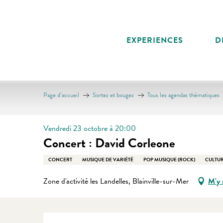
Aller
au
contenu
EXPERIENCES
D
principal
Page d’accueil
Sortez et bougez
Tous les agendas thématiques
Vendredi 23 octobre à 20:00
Concert : David Corleone
CONCERT
MUSIQUE DE VARIÉTÉ
POP MUSIQUE (ROCK)
CULTUR
Zone d'activité les Landelles, Blainville-sur-Mer
M'y 