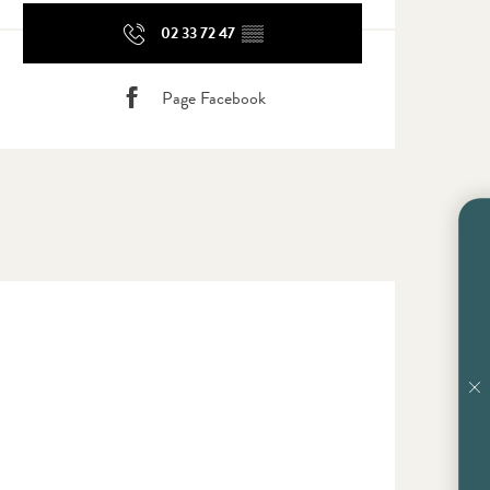
02 33 72 47
▒▒
Page Facebook