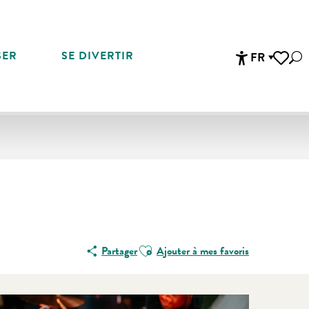
SER
SE DIVERTIR
FR
Rec
Accessibi
Voir les 
Ajouter aux favoris
Partager
Ajouter à mes favoris