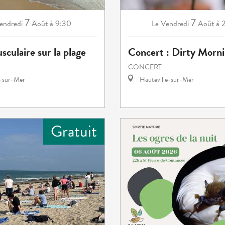
7
7
endredi
Août
à 9:30
Vendredi
Août
à 
Le
sculaire sur la plage
Concert : Dirty Morn
CONCERT
e-sur-Mer
Hauteville-sur-Mer
Gratuit