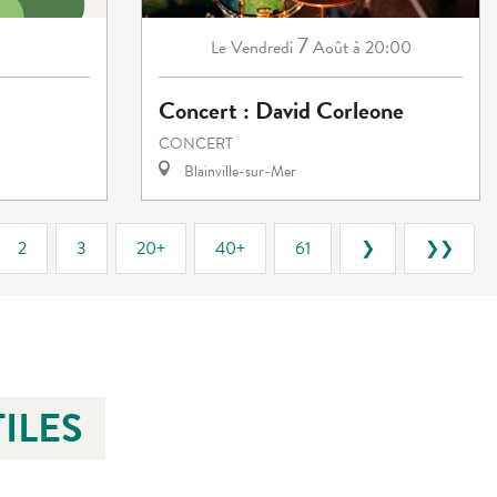
7
Vendredi
Août
à 20:00
Le
Concert : David Corleone
CONCERT
Blainville-sur-Mer
2
3
20+
40+
61
❯
❯❯
ILES