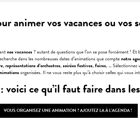
our animer vos vacances ou vos 
dant
nos vacances
? autant de questions que l’on se pose forcément ! Et b
recherche dans les nombreuses dates d’animations que compte
notre age
re
,
représentations
d’orchestres
,
soirées
festives
,
foires
, … Sélectionnez v
animations
organisées. Il ne vous reste plus qu’à choisir celles qui vous in
oici ce qu’il faut faire dans les 
VOUS ORGANISEZ UNE ANIMATION ? AJOUTEZ LA À L'AGENDA !
 favoris