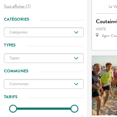
Tout afficher (7)
Ve
Le
CATÉGORIES
Coutainvi
VISITE
Agon-Cout
TYPES
COMMUNES
TARIFS