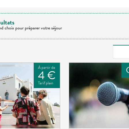
ultats
nd choix pour préparer votre séjour
À partir de
4 €
Tarif plein