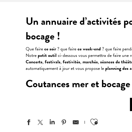
Un annuaire d’activités p
bocage !
Que faire
ce soir
? que faire
ce week-end
? que faire pen
Notre
petit outil
ci-dessous vous permettra de faire une 
Concerts
,
festivals
,
festivités
,
marchés
,
séances
de
théât
automatiquement à jour et vous propose le
planning des 
Coutances mer et bocage : v
Ajouter aux