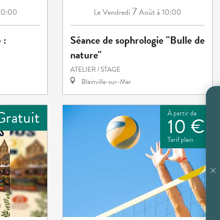
7
20:00
Vendredi
Août
à 10:00
Le
 :
Séance de sophrologie "Bulle de
nature"
ATELIER / STAGE
Blainville-sur-Mer
Gratuit
À partir de
10 €
Tarif plein