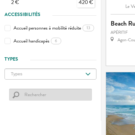
2 €
420 €
Ve
Le
ACCESSIBILITÉS
Beach R
Accueil personnes à mobilité réduite
13
APÉRITIF
Agon-Cout
Accueil handicapés
6
TYPES