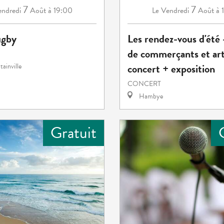
7
7
ndredi
Août
à 19:00
Vendredi
Août
à 
Le
ugby
Les rendez-vous d'été
de commerçants et art
concert + exposition
ainville
CONCERT
Hambye
Gratuit