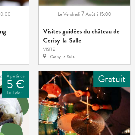
7
20:00
Vendredi
Août
à 15:00
Le
ing
Visites guidées du château de
Cerisy-la-Salle
VISITE
Cerisy-la-Salle
Gratuit
À partir de
5 €
Tarif plein