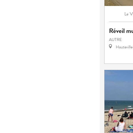
V
Le
Réveil mu
AUTRE
Hautevill