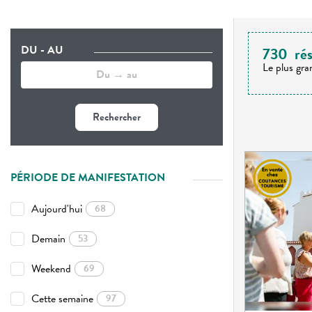
DU - AU
730
rés
Le plus gra
Rechercher
PÉRIODE DE MANIFESTATION
Aujourd'hui
68
Demain
53
Weekend
69
Cette semaine
97