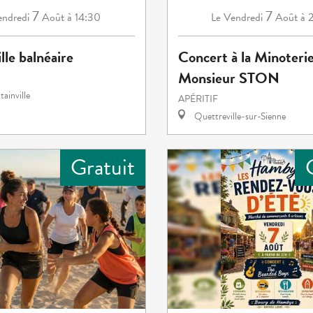
7
7
ndredi
Août
à 14:30
Vendredi
Août
à 
Le
lle balnéaire
Concert à la Minoterie
Monsieur STON
ainville
APÉRITIF
Quettreville-sur-Sienne
Gratuit