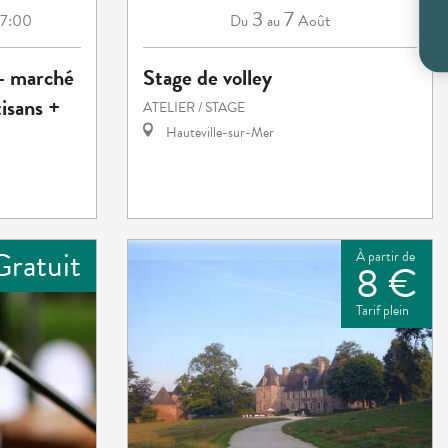
3
7
17:00
Août
Du
au
 - marché
Stage de volley
isans +
ATELIER / STAGE
Hauteville-sur-Mer
Gratuit
À partir de
8 €
Tarif plein