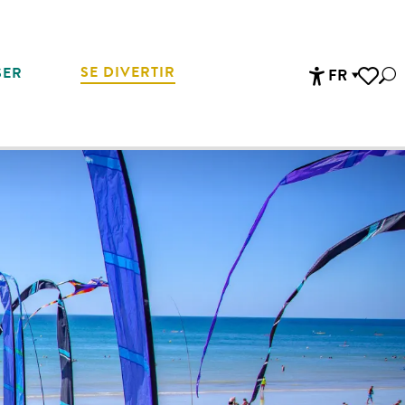
SE DIVERTIR
SER
FR
Rec
Accessibi
Voir les 