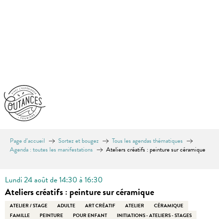
Aller
au
contenu
principal
Page d’accueil
Sortez et bougez
Tous les agendas thématiques
Agenda : toutes les manifestations
Ateliers créatifs : peinture sur céramique
Lundi 24 août de 14:30 à 16:30
Ateliers créatifs : peinture sur céramique
ATELIER / STAGE
ADULTE
ART CRÉATIF
ATELIER
CÉRAMIQUE
FAMILLE
PEINTURE
POUR ENFANT
INITIATIONS - ATELIERS - STAGES