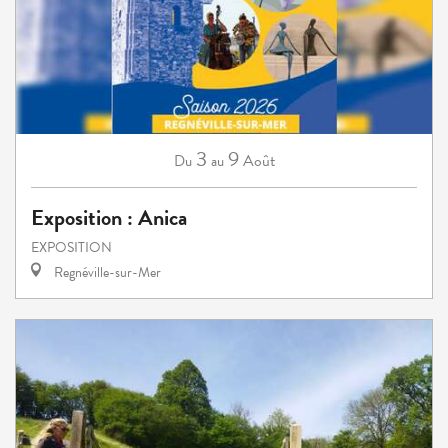
3
9
Août
Du
au
Exposition : Anica
EXPOSITION
Regnéville-sur-Mer