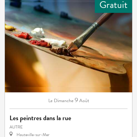
Gratuit
9
Dimanche
Août
Le
Les peintres dans la rue
AUTRE
Hauteville-sur-Mer