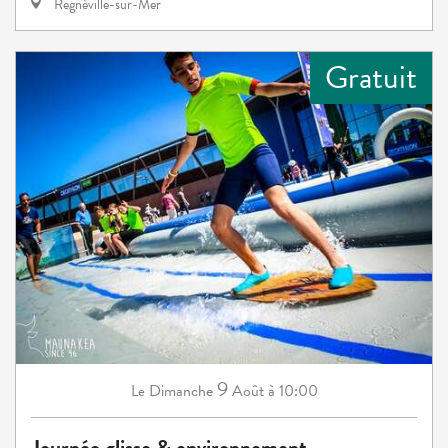
Regnéville-sur-Mer
Gratuit
9
Dimanche
Août
à 10:00
Le
Journée glisse & environnement