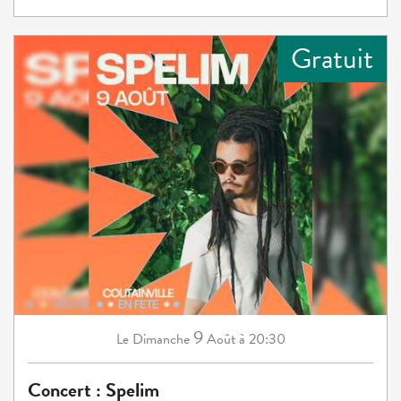
Gratuit
9
Dimanche
Août
à 20:30
Le
Concert : Spelim