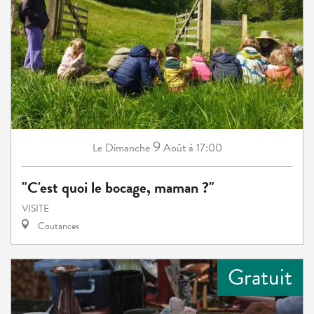
9
Dimanche
Août
à 17:00
Le
"C'est quoi le bocage, maman ?"
VISITE
Coutances
Gratuit