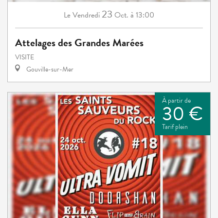
23
Vendredi
Oct.
à 13:00
Le
Attelages des Grandes Marées
VISITE
Gouville-sur-Mer
À partir de
30 €
Tarif plein