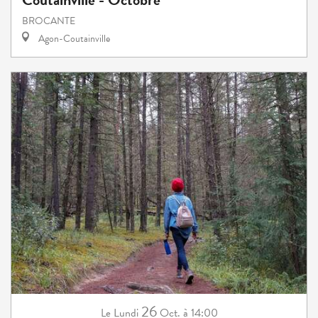
BROCANTE
Agon-Coutainville
26
Lundi
Oct.
à 14:00
Le