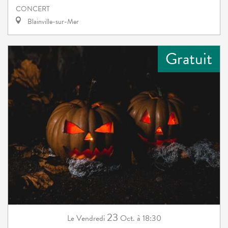
CONCERT
Blainville-sur-Mer
Gratuit
23
Vendredi
Oct.
à 18:30
Le