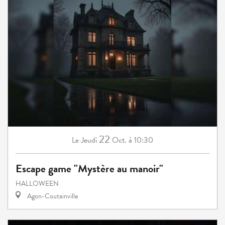
22
Jeudi
Oct.
à 10:30
Le
Escape game "Mystère au manoir"
HALLOWEEN
Agon-Coutainville