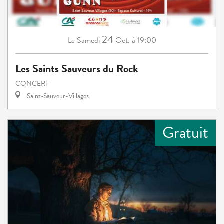
24
Samedi
Oct.
à 19:00
Le
Les Saints Sauveurs du Rock
CONCERT
Saint-Sauveur-Villages
Gratuit