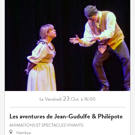
23
Vendredi
Oct.
à 16:00
Le
Les aventures de Jean-Gudulfe & Philépote
ANIMATIONS ET SPECTACLES VIVANTS
Hambye