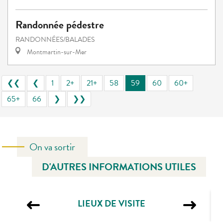
Randonnée pédestre
RANDONNÉES/BALADES
Montmartin-sur-Mer
❮❮
❮
1
2+
21+
58
59
60
60+
65+
66
❯
❯❯
On va sortir
D'AUTRES INFORMATIONS UTILES
LIEUX DE VISITE