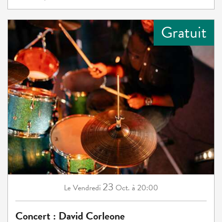
Gratuit
23
Vendredi
Oct.
à 20:00
Le
Concert : David Corleone