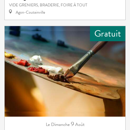
VIDE GRENIERS, BRADERIE, FOIRE À TOUT
Agon-Coutainville
Gratuit
9
Dimanche
Août
Le