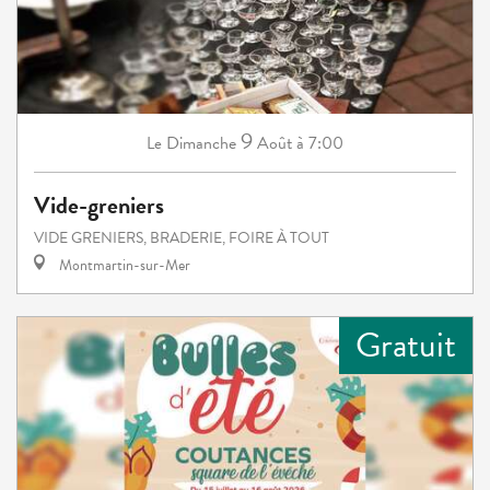
9
Dimanche
Août
à 7:00
Le
Vide-greniers
VIDE GRENIERS, BRADERIE, FOIRE À TOUT
Montmartin-sur-Mer
Gratuit