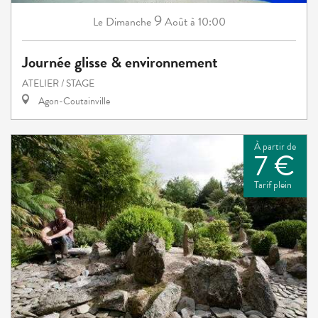
9
Dimanche
Août
à 10:00
Le
Journée glisse & environnement
ATELIER / STAGE
Agon-Coutainville
À partir de
7 €
Tarif plein