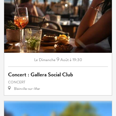
9
Dimanche
Août
à 19:30
Le
Concert : Gallera Social Club
CONCERT
Blainville-sur-Mer