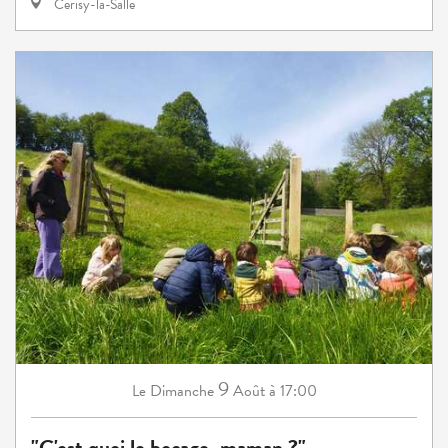
Cerisy-la-Salle
9
Dimanche
Août
à 17:00
Le
"C'est quoi le bocage, maman ?"