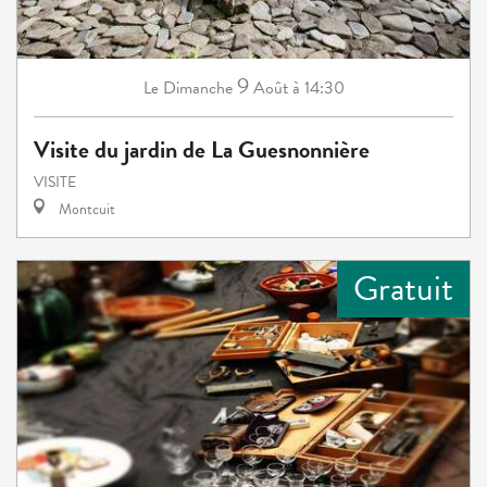
9
Dimanche
Août
à 14:30
Le
Visite du jardin de La Guesnonnière
VISITE
Montcuit
Gratuit