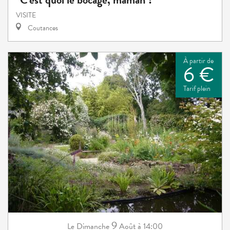
VISITE
Coutances
À partir de
6 €
Tarif plein
9
Dimanche
Août
à 14:00
Le