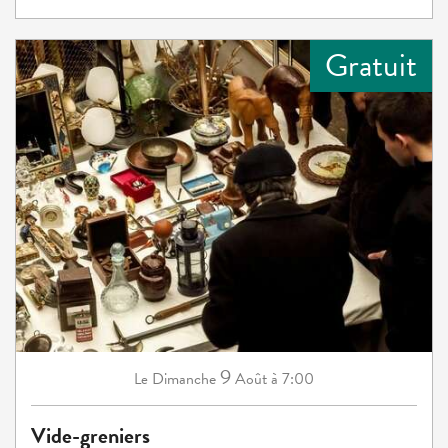
Gratuit
9
Dimanche
Août
à 7:00
Le
Vide-greniers