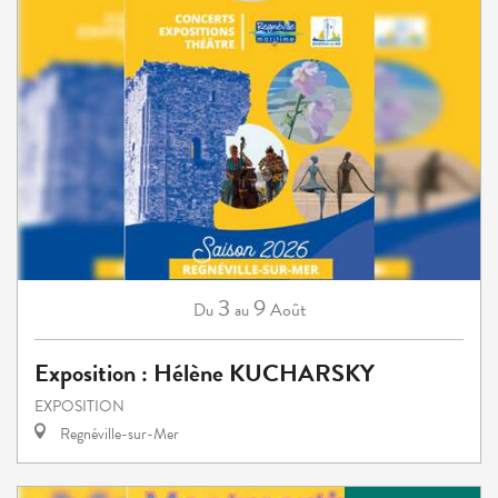
3
9
Août
Du
au
Exposition : Hélène KUCHARSKY
EXPOSITION
Regnéville-sur-Mer