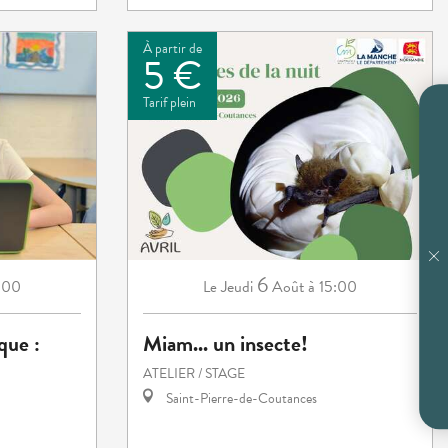
À partir de
5 €
Tarif plein
6
:00
Jeudi
Août
à 15:00
Le
que :
Miam... un insecte!
ATELIER / STAGE
Saint-Pierre-de-Coutances