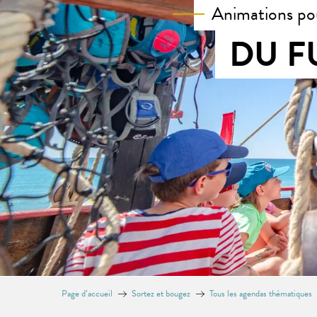
Animations po
DU F
Page d’accueil
Sortez et bougez
Tous les agendas thématiques