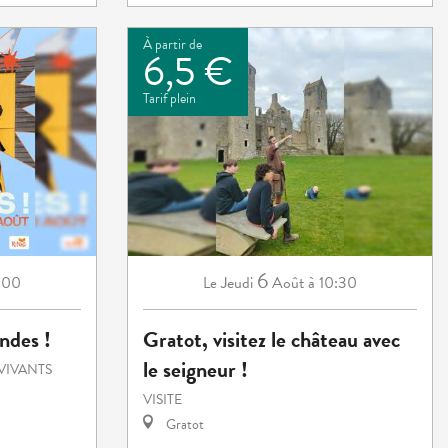
À partir de
6,5 €
Tarif plein
6
:00
Jeudi
Août
à 10:30
Le
ndes !
Gratot, visitez le château avec
le seigneur !
VIVANTS
VISITE
Gratot