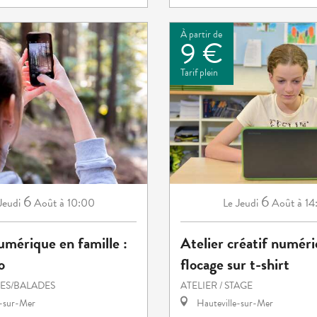
À partir de
9 €
Tarif plein
6
6
Jeudi
Août
à 10:00
Jeudi
Août
à 14
Le
umérique en famille :
Atelier créatif numéri
o
flocage sur t-shirt
S/BALADES
ATELIER / STAGE
e-sur-Mer
Hauteville-sur-Mer