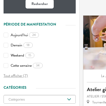
Rechercher
PÉRIODE DE MANIFESTATION
Aujourd'hui
24
Demain
18
Weekend
15
Cette semaine
34
Tout afficher (7)
Le
CATÉGORIES
Atelier g
ATELIER / S
Tournevill