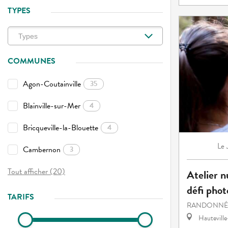
TYPES
COMMUNES
Agon-Coutainville
35
Blainville-sur-Mer
4
Bricqueville-la-Blouette
4
Le
Cambernon
3
Tout afficher (20)
Atelier n
défi phot
TARIFS
RANDONNÉE
Hautevill