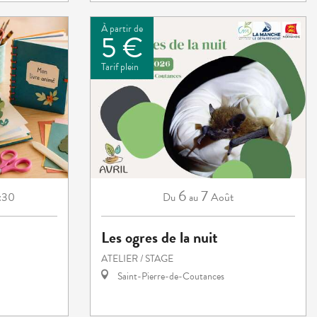
À partir de
5 €
Tarif plein
6
7
:30
Août
Du
au
Les ogres de la nuit
ATELIER / STAGE
Saint-Pierre-de-Coutances