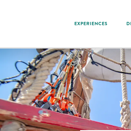
Aller
au
contenu
EXPERIENCES
D
principal