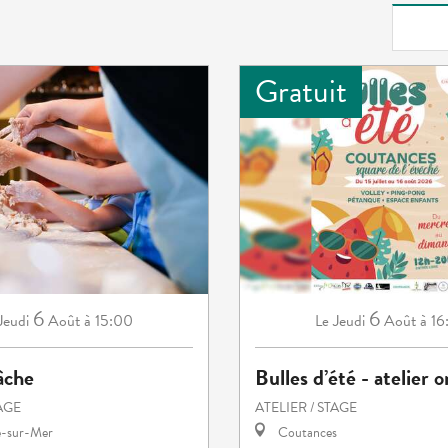
Gratuit
6
6
Jeudi
Août
à 15:00
Jeudi
Août
à 16
Le
âche
Bulles d’été - atelier 
TAGE
ATELIER / STAGE
e-sur-Mer
Coutances