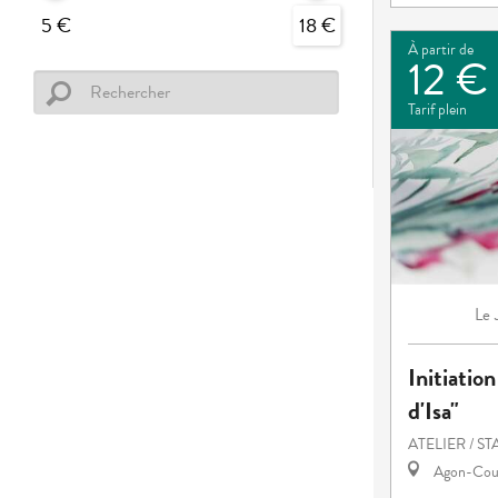
5 €
18 €
À partir de
12 €
Tarif plein
Le
Initiation
d'Isa"
ATELIER / S
Agon-Cout