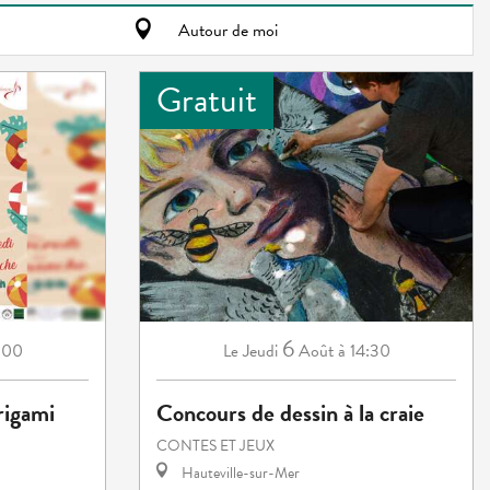
Autour de moi
Gratuit
6
:00
Jeudi
Août
à 14:30
Le
origami
Concours de dessin à la craie
CONTES ET JEUX
Hauteville-sur-Mer