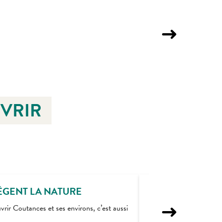
L'OREILLE
Coutances
UVRIR
ÈGENT LA NATURE
LA DÉMARCHE
vrir Coutances et ses environs, c’est aussi