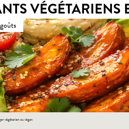
NTS VÉGÉTARIENS 
 goûts
er végétarien ou végan