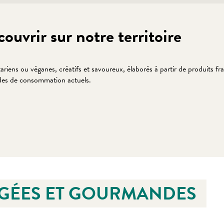
ouvrir sur notre territoire
riens ou véganes, créatifs et savoureux, élaborés à partir de produits fra
des de consommation actuels.
 favoris
AGÉES ET GOURMANDES