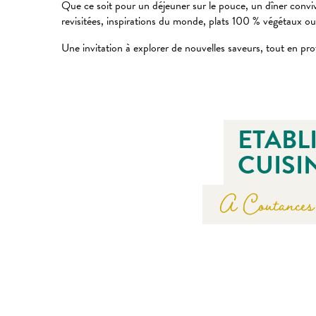
Que ce soit pour un déjeuner sur le pouce, un dîner convivi
revisitées, inspirations du monde, plats 100 % végétaux ou 
Une invitation à explorer de nouvelles saveurs, tout en pro
ETABL
CUISI
A Coutances 