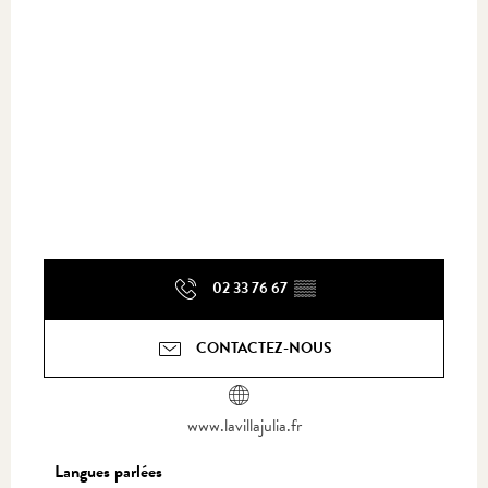
02 33 76 67
▒▒
CONTACTEZ-NOUS
www.lavillajulia.fr
Langues parlées
Langues parlées