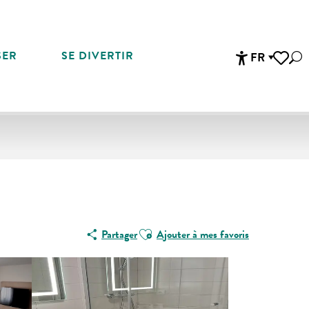
SER
SE DIVERTIR
FR
Rec
Accessibi
Voir les 
Ajouter aux favoris
Partager
Ajouter à mes favoris