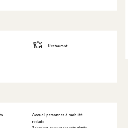
Restaurant
és
Accueil personnes à mobilité
réduite
3 chambres au rez de chaussée adaptés