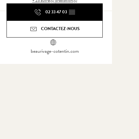
+ 23 autre(s) prestation(s)
02 33 47 03
▒▒
CONTACTEZ-NOUS
beaurivage-cotentin.com