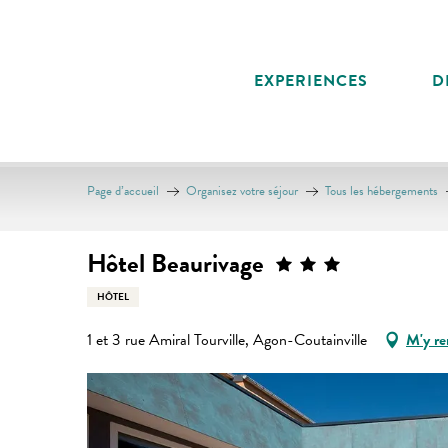
Aller
au
contenu
EXPERIENCES
D
principal
Page d’accueil
Organisez votre séjour
Tous les hébergements
Hôtel Beaurivage
HÔTEL
1 et 3 rue Amiral Tourville, Agon-Coutainville
M'y re