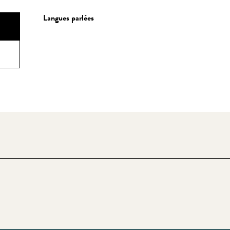
Langues parlées
Langues parlées