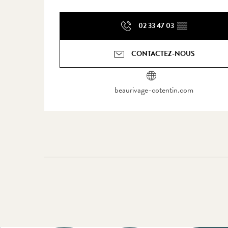
02 33 47 03
▒▒
CONTACTEZ-NOUS
beaurivage-cotentin.com