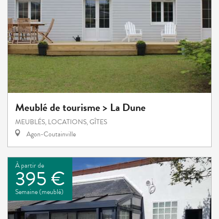
Meublé de tourisme > La Dune
MEUBLÉS, LOCATIONS, GÎTES
Agon-Coutainville
À partir de
395 €
Semaine (meublé)