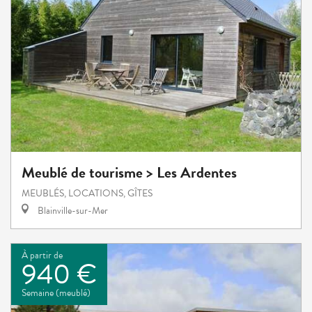
Meublé de tourisme > Les Ardentes
MEUBLÉS, LOCATIONS, GÎTES
Blainville-sur-Mer
À partir de
940 €
Semaine (meublé)