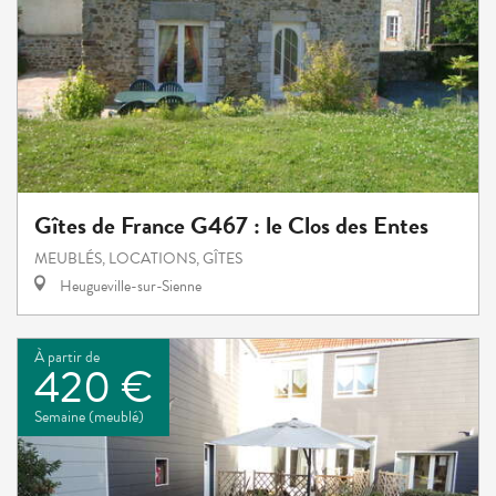
Gîtes de France G467 : le Clos des Entes
MEUBLÉS, LOCATIONS, GÎTES
Heugueville-sur-Sienne
À partir de
420 €
Semaine (meublé)