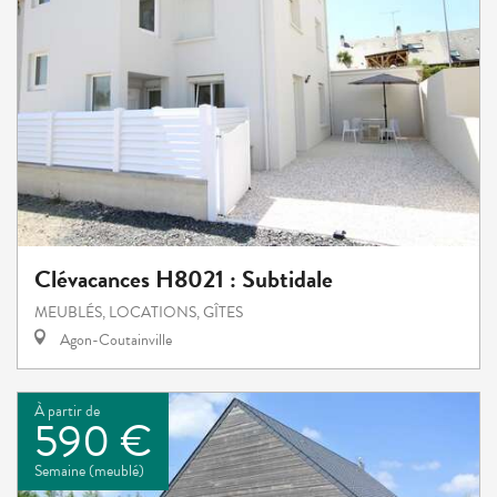
Clévacances H8021 : Subtidale
MEUBLÉS, LOCATIONS, GÎTES
Agon-Coutainville
À partir de
590 €
Semaine (meublé)