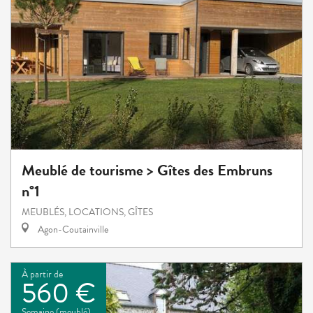
Meublé de tourisme > Gîtes des Embruns
n°1
MEUBLÉS, LOCATIONS, GÎTES
Agon-Coutainville
À partir de
560 €
Semaine (meublé)