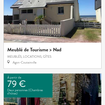
Meublé de Tourisme > Nad
MEUBLÉS, LOCATIONS, GÎTES
Agon-Coutainville
À partir de
79 €
Deux personnes (Chambres
d'hôtes)