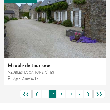
Meublé de tourisme
MEUBLÉS, LOCATIONS, GÎTES
Agon-Coutainville
❮❮
❮
1
2
3
5+
7
❯
❯❯