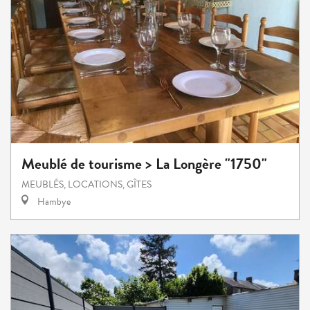
Meublé de tourisme > La Longère "1750"
MEUBLÉS, LOCATIONS, GÎTES
Hambye