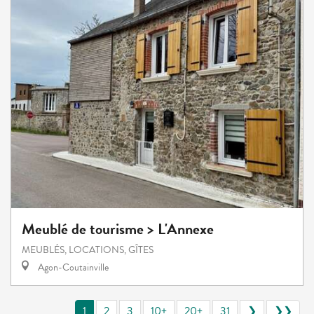
Meublé de tourisme > L'Annexe
MEUBLÉS, LOCATIONS, GÎTES
Agon-Coutainville
1
2
3
10+
20+
31
❯
❯❯