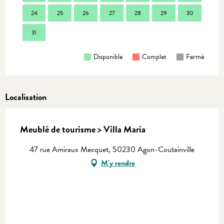
24
25
26
27
28
29
30
28
31
Disponible
Complet
Fermé
Localisation
Meublé de tourisme > Villa Maria
47 rue Amiraux Mecquet, 50230 Agon-Coutainville
M'y rendre