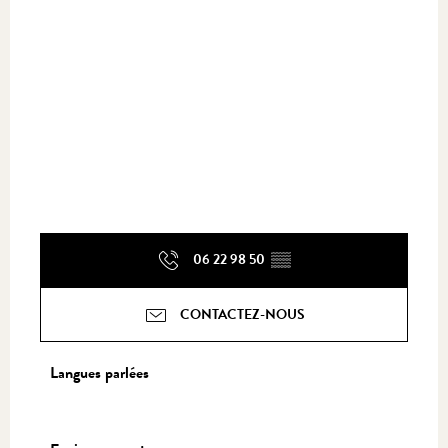
06 22 98 50
▒▒
CONTACTEZ-NOUS
Langues parlées
Langues parlées