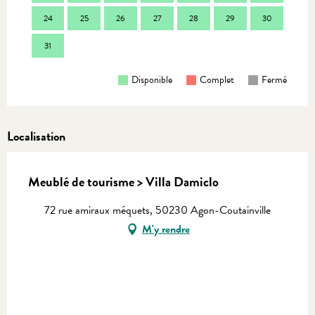
24
25
26
27
28
29
30
28
31
Disponible
Complet
Fermé
Localisation
Meublé de tourisme > Villa Damiclo
72 rue amiraux méquets, 50230 Agon-Coutainville
M'y rendre