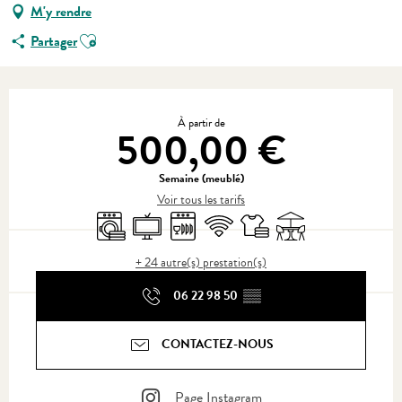
M'y rendre
Ajouter aux favoris
Partager
Ouverture et coordonnées
À partir de
500,00 €
Semaine (meublé)
Voir tous les tarifs
Lave linge
Télévision
Lave vaisselle
WiFi
Draps et linge
Terrasse
+ 24 autre(s) prestation(s)
06 22 98 50
▒▒
CONTACTEZ-NOUS
Page Instagram