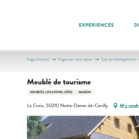
Aller
au
contenu
EXPERIENCES
D
principal
Page d’accueil
Organisez votre séjour
Tous les hébergements
Meublé de tourisme
MEUBLÉS, LOCATIONS, GÎTES
MAISON
La Croix, 50210 Notre-Dame-de-Cenilly
M'y rendr