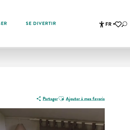
SER
SE DIVERTIR
FR
Rec
Accessibi
Voir les 
Ajouter aux favoris
Partager
Ajouter à mes favoris