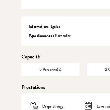
Informations légales
Informations légales
Type d'annonce :
Particulier
Capacité
5 Personne(s)
2 
Prestations
Draps et linge
Lave vais