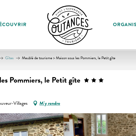
ÉCOUVRIR
ORGANI
Gîtes
Meublé de tourisme > Maison sous les Pommiers, le Petit gîte
es Pommiers, le Petit gîte
veur-Villages
M'y rendre