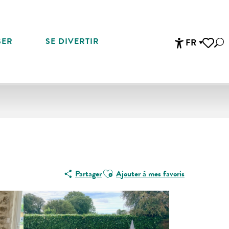
SER
SE DIVERTIR
FR
Rec
Accessibi
Voir les 
Ajouter aux favoris
Partager
Ajouter à mes favoris