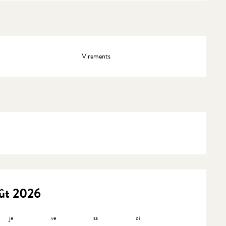
Virements
ût 2026
je
ve
sa
di
lu
m