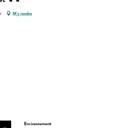
r
M'y rendre
Environnement
Environnement