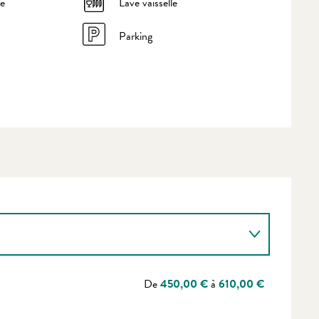
ge
Lave vaisselle
Parking
De
450,00 €
à
610,00 €