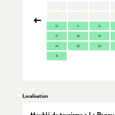
3
4
5
10
11
12
17
18
19
24
25
26
31
Localisation
Meublé de tourisme > Le Ronqu