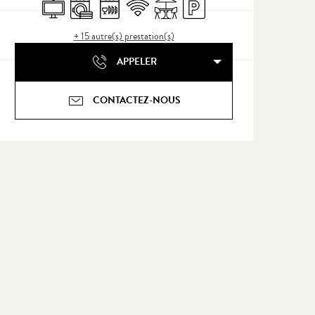
Télévision
Lave linge
Lave vaisselle
WiFi
Terrasse
Parking
+ 15 autre(s) prestation(s)
APPELER
CONTACTEZ-NOUS