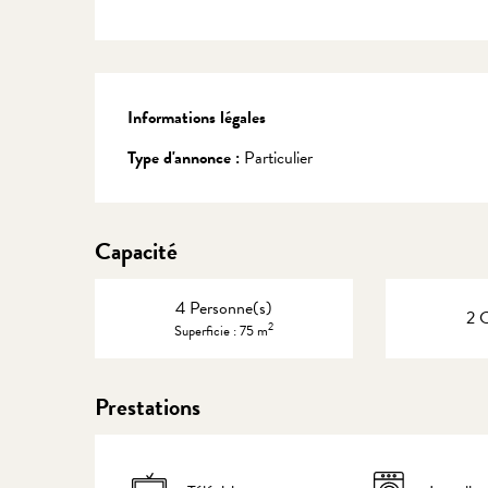
Informations légales
Informations légales
Type d'annonce :
Particulier
Capacité
4 Personne(s)
2 
2
Superficie : 75 m
Prestations