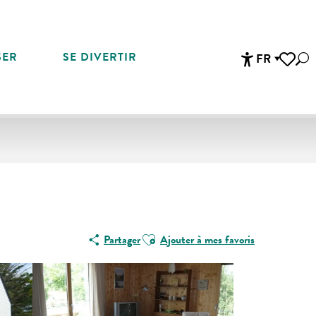
SER
SE DIVERTIR
FR
Rec
Accessibi
Voir les 
Ajouter aux favoris
Partager
Ajouter à mes favoris