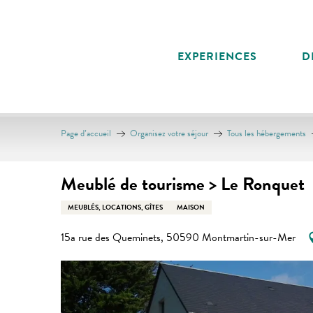
Aller
au
contenu
EXPERIENCES
D
principal
Page d’accueil
Organisez votre séjour
Tous les hébergements
Meublé de tourisme > Le Ronquet
MEUBLÉS, LOCATIONS, GÎTES
MAISON
15a rue des Queminets, 50590 Montmartin-sur-Mer