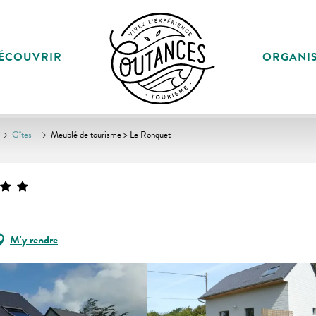
ÉCOUVRIR
ORGANI
Gîtes
Meublé de tourisme > Le Ronquet
M'y rendre