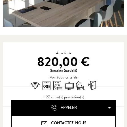
Ouverture et coordonnées
À partir de
820,00 €
Semaine (meublé)
Voir tous les tarifs
WiFi
Lave vaisselle
Lave linge
Télévision
Jeux pour enfants / Espace j
Entrée indépendante
+ 27 autre(s) prestation(s)
APPELER
CONTACTEZ-NOUS