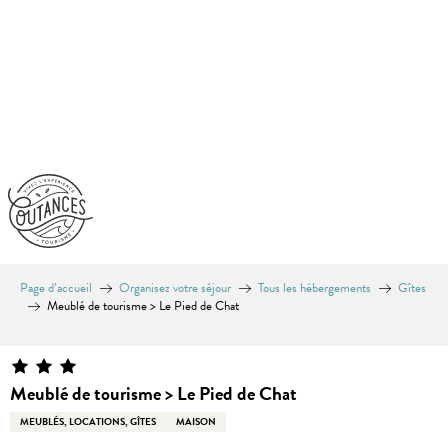
Aller
au
contenu
principal
Page d’accueil
Organisez votre séjour
Tous les hébergements
Gîtes
Meublé de tourisme > Le Pied de Chat
Meublé de tourisme > Le Pied de Chat
MEUBLÉS, LOCATIONS, GÎTES
MAISON