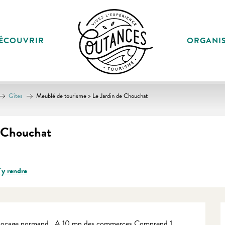
ÉCOUVRIR
ORGANI
Gîtes
Meublé de tourisme > Le Jardin de Chouchat
e Chouchat
y rendre
in bocage normand . A 10 mn des commerces Comprend 1 