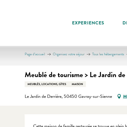
Aller
au
contenu
EXPERIENCES
D
principal
Page d’accueil
Organisez votre séjour
Tous les hébergements
Meublé de tourisme > Le Jardin d
MEUBLÉS, LOCATIONS, GÎTES
MAISON
Le Jardin de Derrière, 50450 Gavray-sur-Sienne
M'
Description
Cette maison de famille restaurée se trouve en ple