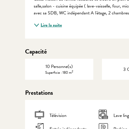
salle,salon - cuisine équipée ( lave-vaisselle, four, 
avec sa SDB, WC indépendant A l'étage, 2 chambres 
Lire la suite
Capacité
10 Personne(s)
3 
2
Superficie : 180 m
Prestations
Télévision
Lave lin
Entrée indépendante
Parking