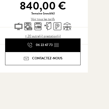
840,00 €
Semaine (meublé)
Voir tous les tarifs
Télévision
Lave linge
Lave vaisselle
Entrée indépendante
Parking
Terrasse
+ 20 autre(s) prestation(s)
06 22 47 73
▒▒
CONTACTEZ-NOUS