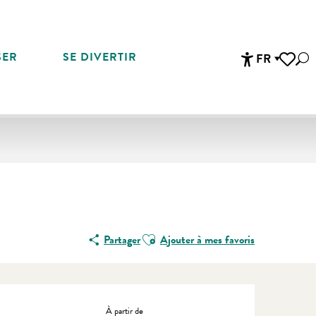
SER
SE DIVERTIR
FR
Rec
Accessibi
Voir les 
Ajouter aux favoris
Partager
Ajouter à mes favoris
Ouverture et coordonnées
À partir de