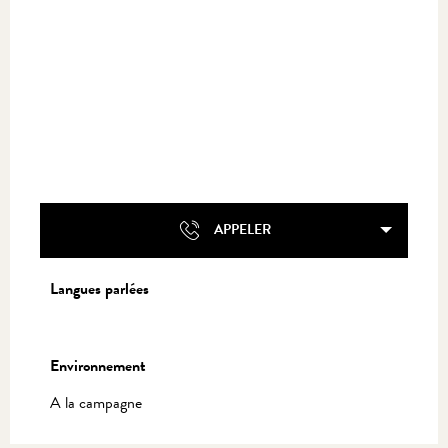
APPELER
Langues parlées
Langues parlées
Environnement
Environnement
A la campagne