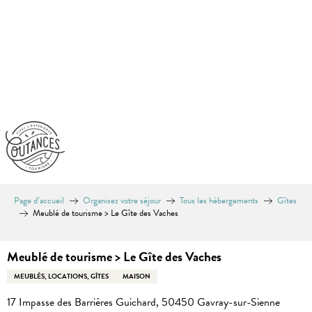
Aller
au
contenu
principal
Page d’accueil
Organisez votre séjour
Tous les hébergements
Gîtes
Meublé de tourisme > Le Gîte des Vaches
Meublé de tourisme > Le Gîte des Vaches
MEUBLÉS, LOCATIONS, GÎTES
MAISON
17 Impasse des Barrières Guichard, 50450 Gavray-sur-Sienne