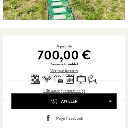
Ouverture et coordonnées
À partir de
700,00 €
Semaine (meublé)
Voir tous les tarifs
Lave linge
WiFi
Draps et linge
Lave vaisselle
Télévision
Jeux pour enfants / Es
+ 36 autre(s) prestation(s)
APPELER
Page Facebook