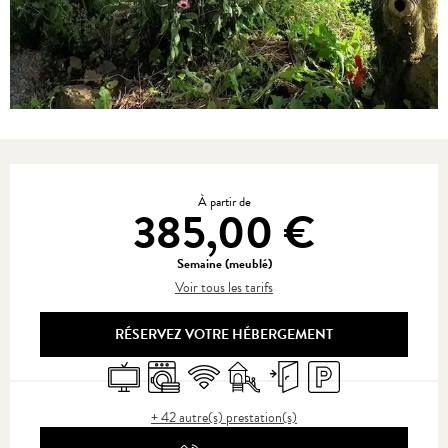
Ouverture et coordonnées
À partir de
385,00 €
Semaine (meublé)
Voir tous les tarifs
RÉSERVEZ VOTRE HÉBERGEMENT
Télévision
Lave linge
WiFi
Jeux pour enfants / Espace jeux
Entrée indépendante
Parking
+ 42 autre(s) prestation(s)