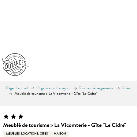
Aller
au
contenu
principal
Page d’accueil
Organisez votre séjour
Tous les hébergements
Gîtes
Meublé de tourisme > La Vicomterie - Gîte "Le Cidre"
Equinoxe
Meublé de tourisme > La Vicomterie - Gîte "Le Cidre"
MEUBLÉS, LOCATIONS, GÎTES
MAISON