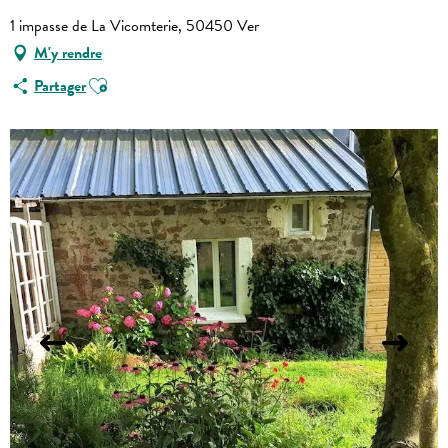
1 impasse de La Vicomterie, 50450 Ver
M'y rendre
Ajouter aux favoris
Partager