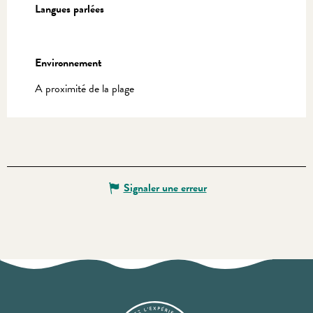
Langues parlées
Langues parlées
Environnement
Environnement
A proximité de la plage
Signaler une erreur