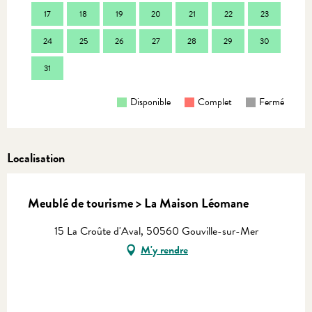
17
18
19
20
21
22
23
21
24
25
26
27
28
29
30
28
31
Disponible
Complet
Fermé
Localisation
Meublé de tourisme > La Maison Léomane
15 La Croûte d'Aval, 50560 Gouville-sur-Mer
M'y rendre