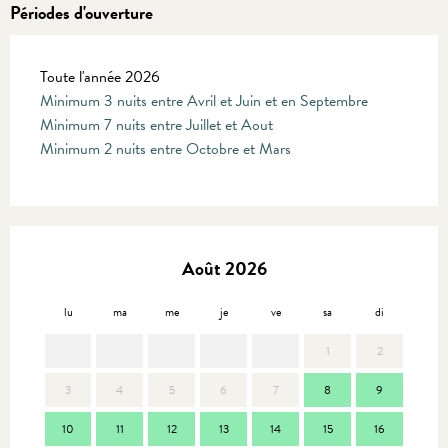
Périodes d'ouverture
Toute l'année 2026
Minimum 3 nuits entre Avril et Juin et en Septembre
Minimum 7 nuits entre Juillet et Aout
Minimum 2 nuits entre Octobre et Mars
Août 2026
lu
ma
me
je
ve
sa
di
lu
1
2
3
4
5
6
7
8
9
7
10
11
12
13
14
15
16
14