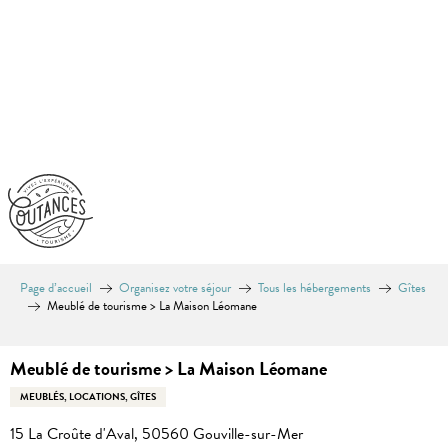
Aller
au
contenu
principal
Page d’accueil
Organisez votre séjour
Tous les hébergements
Gîtes
Meublé de tourisme > La Maison Léomane
Meublé de tourisme > La Maison Léomane
MEUBLÉS, LOCATIONS, GÎTES
15 La Croûte d'Aval, 50560 Gouville-sur-Mer