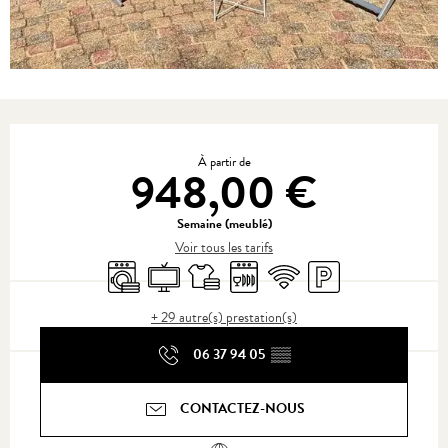
Ouverture et coordonnées
À partir de
948,00 €
Semaine (meublé)
Voir tous les tarifs
Lave linge
Télévision
Draps et linge
Lave vaisselle
WiFi
Parking
+ 29 autre(s) prestation(s)
06 37 94 05
▒▒
CONTACTEZ-NOUS