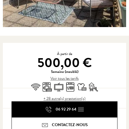
Ouverture et coordonnées
À partir de
500,00 €
Semaine (meublé)
Voir tous les tarifs
WiFi
Lave linge
Télévision
Lave vaisselle
Draps et linge
Jeux pour enfants / Es
+ 28 autre(s) prestation(s)
06 92 29 64
▒▒
CONTACTEZ-NOUS