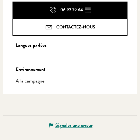
06 92 29 64
▒▒
CONTACTEZ-NOUS
Langues parlées
Langues parlées
Environnement
Environnement
A la campagne
Signaler une erreur