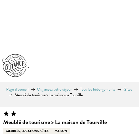
Aller
au
contenu
principal
Page d’accueil
Organisez votre séjour
Tous les hébergements
Gîtes
Meublé de tourisme > La maison de Tourville
Meublé de tourisme > La maison de Tourville
MEUBLÉS, LOCATIONS, GÎTES
MAISON