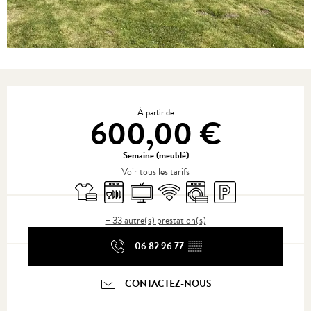
Ouverture et coordonnées
À partir de
600,00 €
Semaine (meublé)
Voir tous les tarifs
Draps et linge
Lave vaisselle
Télévision
WiFi
Lave linge
Parking
+ 33 autre(s) prestation(s)
06 82 96 77
▒▒
CONTACTEZ-NOUS