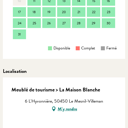
10
11
12
13
14
15
16
14
17
18
19
20
21
22
23
21
24
25
26
27
28
29
30
28
31
Disponible
Complet
Fermé
Localisation
Meublé de tourisme > La Maison Blanche
6 L'Hyvonnière, 50450 Le Mesnil-Villeman
M'y rendre