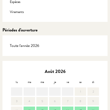
Espèces
Virements
Périodes d'ouverture
Toute l'année 2026
Août 2026
lu
ma
me
je
ve
sa
di
lu
1
2
3
4
5
6
7
8
9
7