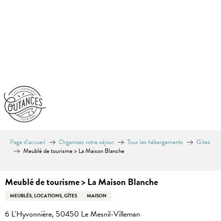
Aller
au
contenu
principal
Page d’accueil
Organisez votre séjour
Tous les hébergements
Gîtes
Meublé de tourisme > La Maison Blanche
Meublé de tourisme > La Maison Blanche
MEUBLÉS, LOCATIONS, GÎTES
MAISON
6 L'Hyvonnière, 50450 Le Mesnil-Villeman