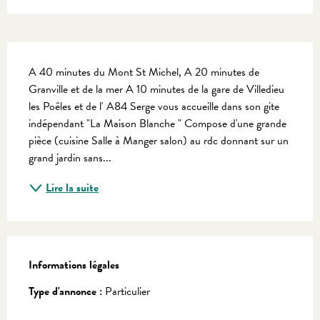
Description
A 40 minutes du Mont St Michel, A 20 minutes de 
Granville et de la mer A 10 minutes de la gare de Villedieu 
les Poêles et de l' A84 Serge vous accueille dans son gite 
indépendant "La Maison Blanche " Compose d'une grande 
pièce (cuisine Salle à Manger salon) au rdc donnant sur un 
grand jardin sans...
Lire la suite
Informations légales
Informations légales
Type d'annonce :
Particulier