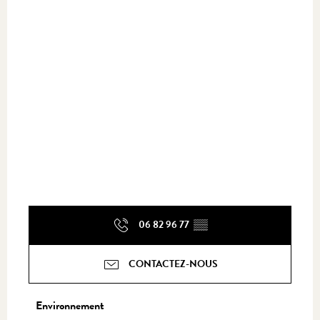
06 82 96 77
▒▒
CONTACTEZ-NOUS
Environnement
Environnement