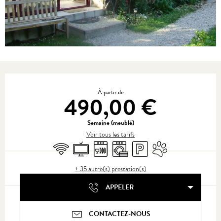
Ouverture et coordonnées
À partir de
490,00 €
Semaine (meublé)
Voir tous les tarifs
WiFi
Télévision
Lave vaisselle
Lave linge
Parking
Animaux acceptés
+ 35 autre(s) prestation(s)
APPELER
CONTACTEZ-NOUS