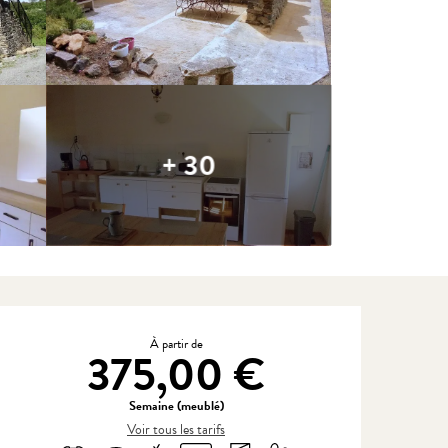
+ 30
Ouverture et coordonnées
À partir de
375,00 €
Semaine (meublé)
Voir tous les tarifs