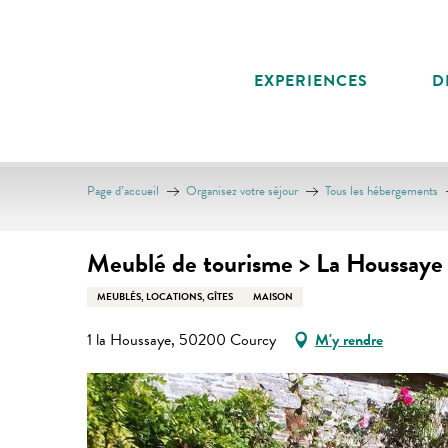
Aller
au
contenu
EXPERIENCES
D
principal
Page d’accueil
Organisez votre séjour
Tous les hébergements
Meublé de tourisme > La Houssaye
MEUBLÉS, LOCATIONS, GÎTES
MAISON
1 la Houssaye, 50200 Courcy
M'y rendre