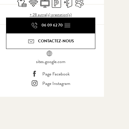
Draps et linge
WiFi
Télévision
Parking
Entrée indépendante
Animaux acceptés
+ 28 autre(s) prestation(s)
06 09 62 70
▒▒
CONTACTEZ-NOUS
sites.google.com
Page Facebook
Page Instagram