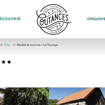
ÉCOUVRIR
ORGANI
Gîtes
Meublé de tourisme > La Houssaye