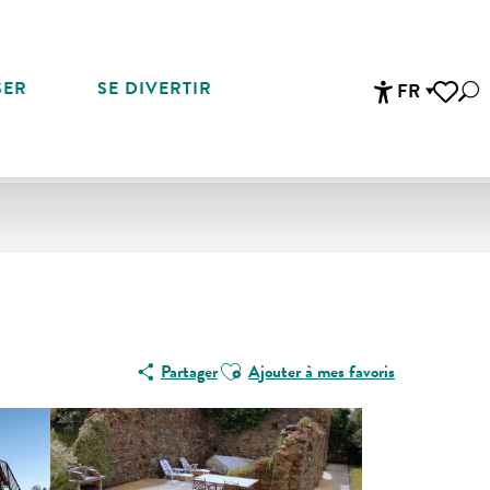
SER
SE DIVERTIR
FR
Rec
Accessibi
Voir les 
Ajouter aux favoris
Partager
Ajouter à mes favoris