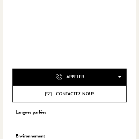
APPELER
CONTACTEZ-NOUS
Langues parlées
Langues parlées
Environnement
Environnement