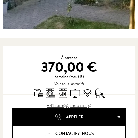
Ouverture et coordonnées
À partir de
370,00 €
Semaine (meublé)
Voir tous les tarifs
Draps et linge
Lave linge
Lave vaisselle
Télévision
WiFi
Jeux pour enfants / Es
+ 41 autre(s) prestation(s)
APPELER
CONTACTEZ-NOUS