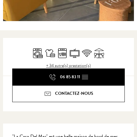
Ouverture et coordonnées
Lave linge
Draps et linge
Lave vaisselle
Télévision
WiFi
Terrasse
+ 34 autre(s) prestation(s)
06 85 83 11
▒▒
CONTACTEZ-NOUS
Description
"La Casa Del Mar" est une belle maison de bord de mer. 