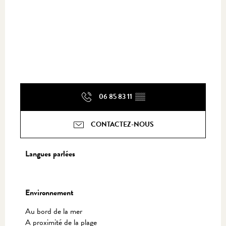
06 85 83 11
▒▒
CONTACTEZ-NOUS
Langues parlées
Langues parlées
Environnement
Environnement
Au bord de la mer
A proximité de la plage