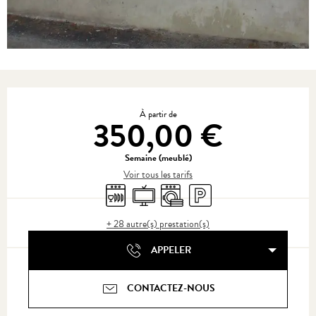
Ouverture et coordonnées
À partir de
350,00 €
Semaine (meublé)
Voir tous les tarifs
Lave vaisselle
Télévision
Lave linge
Parking
+ 28 autre(s) prestation(s)
APPELER
CONTACTEZ-NOUS