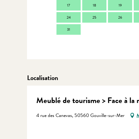
17
18
19
24
25
26
31
Localisation
Meublé de tourisme > Face à la
4 rue des Canevas, 50560 Gouville-sur-Mer
M