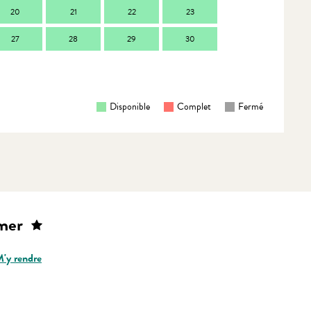
20
21
22
23
21
2
27
28
29
30
28
2
Disponible
Complet
Fermé
 mer
'y rendre