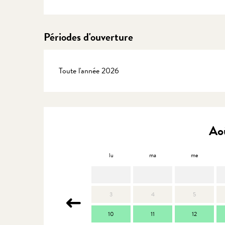
Périodes d'ouverture
Toute l'année 2026
Ao
lu
ma
me
3
4
5
10
11
12