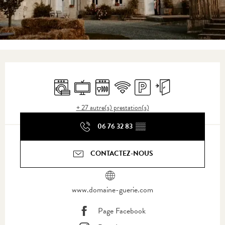
Ouverture et coordonnées
Lave linge
Télévision
Lave vaisselle
WiFi
Parking
Entrée indépendante
+ 27 autre(s) prestation(s)
06 76 32 83
▒▒
CONTACTEZ-NOUS
www.domaine-guerie.com
Page Facebook