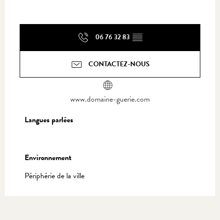
06 76 32 83
▒▒
CONTACTEZ-NOUS
www.domaine-guerie.com
Langues parlées
Langues parlées
Environnement
Environnement
Périphérie de la ville