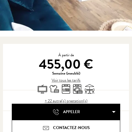
Ouverture et coordonnées
À partir de
455,00 €
Semaine (meublé)
Voir tous les tarifs
Télévision
Draps et linge
Lave vaisselle
Lave linge
Terrasse
+ 22 autre(s) prestation(s)
APPELER
CONTACTEZ-NOUS