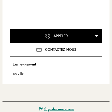
APPELER
CONTACTEZ-NOUS
Environnement
Environnement
En ville
Signaler une erreur