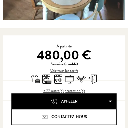
Ouverture et coordonnées
À partir de
480,00 €
Semaine (meublé)
Voir tous les tarifs
Draps et linge
Lave linge
Lave vaisselle
Télévision
WiFi
Entrée indépendante
+ 22 autre(s) prestation(s)
APPELER
CONTACTEZ-NOUS