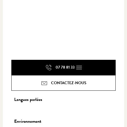
07 78 81 33
▒▒
CONTACTEZ-NOUS
Langues parlées
Langues parlées
Environnement
Environnement