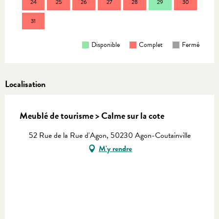
24
25
26
27
28
29
30
28
31
Disponible
Complet
Fermé
Localisation
Meublé de tourisme > Calme sur la cote
52 Rue de la Rue d'Agon, 50230 Agon-Coutainville
M'y rendre