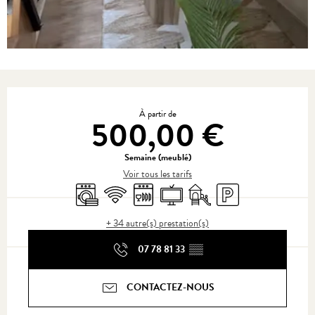
Ouverture et coordonnées
À partir de
500,00 €
Semaine (meublé)
Voir tous les tarifs
Lave linge
WiFi
Lave vaisselle
Télévision
Jeux pour enfants / Espace j
Parking
+ 34 autre(s) prestation(s)
07 78 81 33
▒▒
CONTACTEZ-NOUS