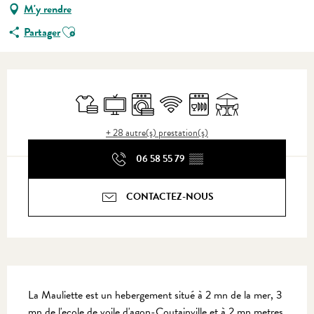
M'y rendre
Ajouter aux favoris
Partager
Ouverture et coordonnées
Draps et linge
Télévision
Lave linge
WiFi
Lave vaisselle
Terrasse
+ 28 autre(s) prestation(s)
06 58 55 79
▒▒
CONTACTEZ-NOUS
Description
La Mauliette est un hebergement situé à 2 mn de la mer, 3 
mn de l'ecole de voile d'agon-Coutainville et à 2 mn metres 