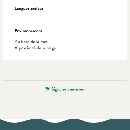
Langues parlées
Langues parlées
Environnement
Environnement
Au bord de la mer
A proximité de la plage
Signaler une erreur