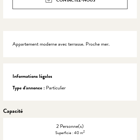
CONTACTEZ-NOUS
Description
Appartement moderne avec terrasse. Proche mer.
Informations légales
Informations légales
Type d'annonce :
Particulier
Capacité
2 Personne(s)
2
Superficie : 40 m