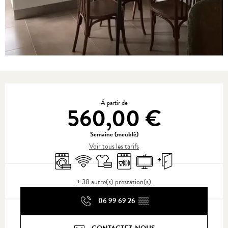
Ouverture et coordonnées
À partir de
560,00 €
Semaine (meublé)
Voir tous les tarifs
Lave linge
WiFi
Draps et linge
Lave vaisselle
Télévision
Entrée indépendante
+ 38 autre(s) prestation(s)
06 99 69 26
▒▒