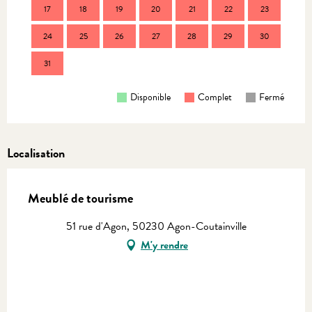
17
18
19
20
21
22
23
21
24
25
26
27
28
29
30
28
31
Disponible
Complet
Fermé
Localisation
Meublé de tourisme
51 rue d'Agon, 50230 Agon-Coutainville
M'y rendre