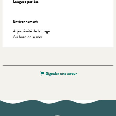
Langues parlées
Langues parlées
Environnement
Environnement
A proximité de la plage
Au bord de la mer
Signaler une erreur