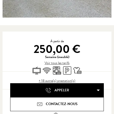
Ouverture et coordonnées
À partir de
250,00 €
Semaine (meublé)
Voir tous les tarifs
Télévision
WiFi
Lave linge
Parking
Draps et linge
+ 18 autre(s) prestation(s)
APPELER
CONTACTEZ-NOUS